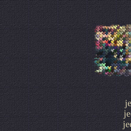
j
j
je