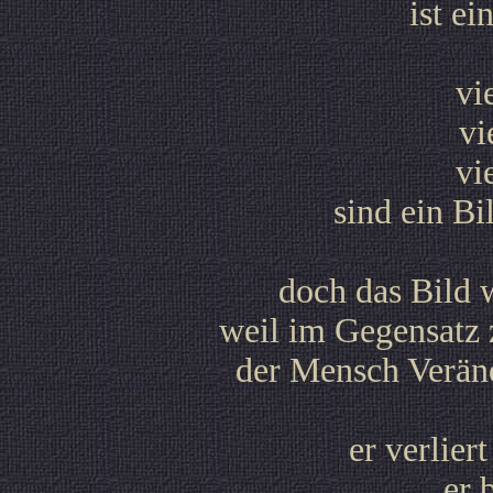
ist ei
vi
vi
vi
sind ein B
doch das Bild w
weil im Gegensatz
der Mensch Verän
er verlier
er 