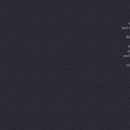
und 
Bl
h
m
und
ei