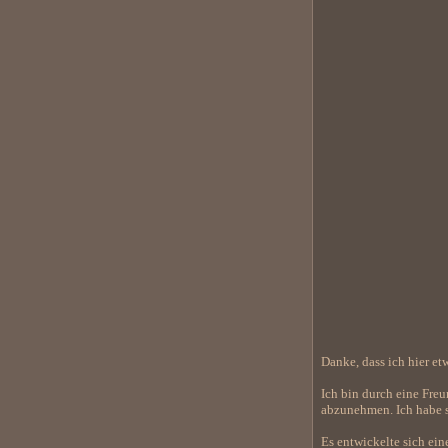
Danke, dass ich hier etw
Ich bin durch eine Fre
abzunehmen. Ich habe si
Es entwickelte sich ein