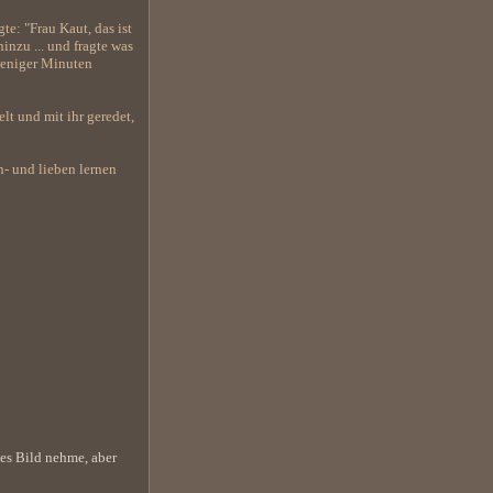
e: "Frau Kaut, das ist
hinzu ... und fragte was
 weniger Minuten
lt und mit ihr geredet,
n- und lieben lernen
ges Bild nehme, aber