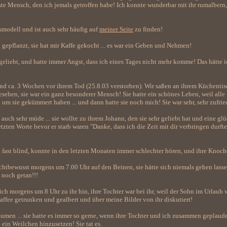
ste Mensch, den ich jemals getroffen habe! Ich konnte wunderbar mit ihr rumalbern, s
smodell und ist auch sehr häufig auf
meiner Seite
zu finden!
 gepflanzt, sie hat mir Kaffe gekocht ... es war ein Geben und Nehmen!
geliebt, und hatte immer Angst, dass ich eines Tages nicht mehr komme! Das hätte i
and ca. 3 Wochen vor ihrem Tod (25.8.03 verstorben). Wir saßen an ihrem Küchentisc
sehen, sie war ein ganz besonderer Mensch! Sie hatte ein schönes Leben, weil alle 
 um sie gekümmert haben ... und dann hatte sie noch mich! Sie war sehr, sehr zufrie
auch sehr müde ... sie wollte zu ihrem Johann, den sie sehr geliebt hat und eine gl
etzten Worte bevor er starb waren "Danke, dass ich die Zeit mit dir verbringen durfte
 fast blind, konnte in den letzten Monaten immer schlechter hören, und ihre Knoche
chtbewusst morgens um 7.00 Uhr auf den Beinen, sie hätte sich niemals gehen lasse
e noch getan!!!
ch morgens um 8 Uhr zu ihr hin, ihre Tochter war bei ihr, weil der Sohn im Urlaub w
fee getrunken und gealbert und über meine Bilder von ihr diskutiert!
umen ... sie hatte es immer so gerne, wenn ihre Tochter und ich zusammen geplaude
ein Weilchen hinzusetzen! Sie tat es.