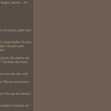
ingen, tanzen ... sie
ch nie getan, dafür habe
h, beim Kaffee! So lieb
ihre 3 Kinder sich
den!
ückliche Ehe haben die
"! Ich habe ihn leider
n taten ihr sehr weh!
n! Was sie tun konnte,
ar! Sie war nie alleine!
rt haben! Ich habe sie