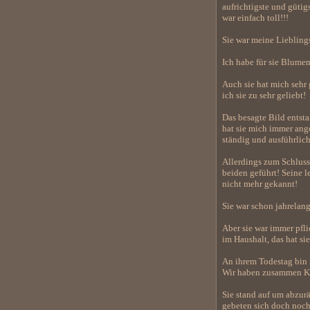
aufrichtigste und gütig
war einfach toll!!!
Sie war meine Liebling
Ich habe für sie Blumen
Auch sie hat mich sehr 
ich sie zu sehr geliebt!
Das besagte Bild entst
hat sie mich immer ange
ständig und ausführlich
Allerdings zum Schluss 
beiden geführt! Seine l
nicht mehr gekannt!
Sie war schon jahrelang
Aber sie war immer pfli
im Haushalt, das hat si
An ihrem Todestag bin i
Wir haben zusammen Kaf
Sie stand auf um abzurä
gebeten sich doch noch 