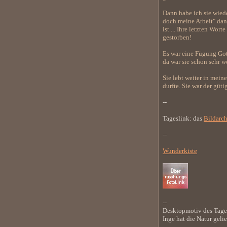
Dann habe ich sie wiede
doch meine Arbeit" danac
ist ... Ihre letzten Wo
gestorben!
Es war eine Fügung Gott
da war sie schon sehr we
Sie lebt weiter in mein
durfte. Sie war der güt
--
Tageslink: das
Bildarc
--
Wunderkiste
--
Desktopmotiv des Tages:
Inge hat die Natur geli