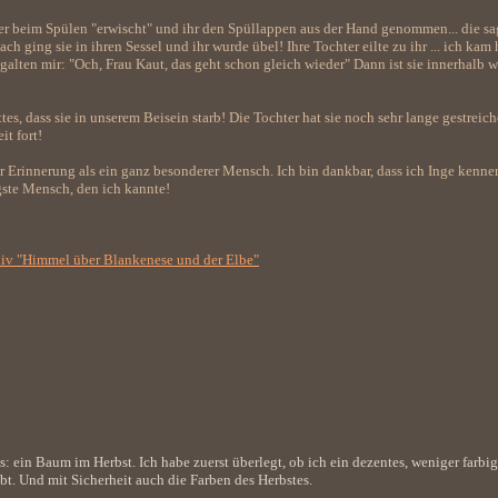
r beim Spülen "erwischt" und ihr den Spüllappen aus der Hand genommen... die sagt
h ging sie in ihren Sessel und ihr wurde übel! Ihre Tochter eilte zu ihr ... ich kam 
rte galten mir: "Och, Frau Kaut, das geht schon gleich wieder" Dann ist sie innerhalb
es, dass sie in unserem Beisein starb! Die Tochter hat sie noch sehr lange gestreiche
it fort!
er Erinnerung als ein ganz besonderer Mensch. Ich bin dankbar, dass ich Inge kenne
igste Mensch, den ich kannte!
hiv "Himmel über Blankenese und der Elbe"
 ein Baum im Herbst. Ich habe zuerst überlegt, ob ich ein dezentes, weniger farbi
ebt. Und mit Sicherheit auch die Farben des Herbstes.