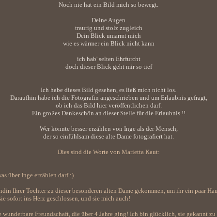
Noch nie hat ein Bild mich so bewegt.
Deine Augen
traurig und stolz zugleich
Dein Blick umarmt mich
wie es wärmer ein Blick nicht kann
ich hab' selten Ehrfurcht
doch dieser Blick geht mir so tief
Ich habe dieses Bild gesehen, es ließ mich nicht los.
Daraufhin habe ich die Fotografin angeschrieben und um Erlaubnis gefragt,
ob ich das Bild hier veröffentlichen darf.
Ein großes Dankeschön an dieser Stelle für die Erlaubnis !!
Wer könnte besser erzählen von Inge als der Mensch,
der so einfühlsam diese alte Dame fotografiert hat.
Dies sind die Worte von Marietta Kaut:
as über Inge erzählen darf :).
undin Ihrer Tochter zu dieser besonderen alten Dame gekommen, um ihr ein paar Hau
e sofort ins Herz geschlossen, und sie mich auch!
e wunderbare Freundschaft, die über 4 Jahre ging! Ich bin glücklich, sie gekannt zu