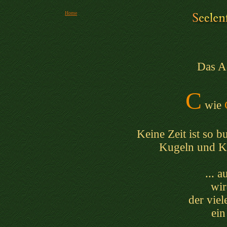
Home
Das A
C
wie
Keine Zeit ist so b
Kugeln und Ker
... 
wir
der vie
ein