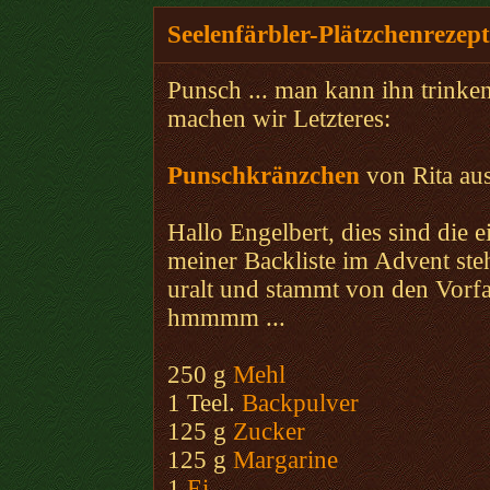
Seelenfärbler-Plätzchenrezept
Punsch ... man kann ihn trinken
machen wir Letzteres:
Punschkränzchen
von Rita au
Hallo Engelbert, dies sind die 
meiner Backliste im Advent ste
uralt und stammt von den Vorf
hmmmm ...
250 g
Mehl
1 Teel.
Backpulver
125 g
Zucker
125 g
Margarine
1
Ei