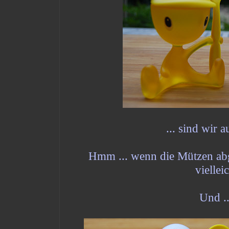
... sind wir a
Hmm ... wenn die Mützen a
viellei
Und ..