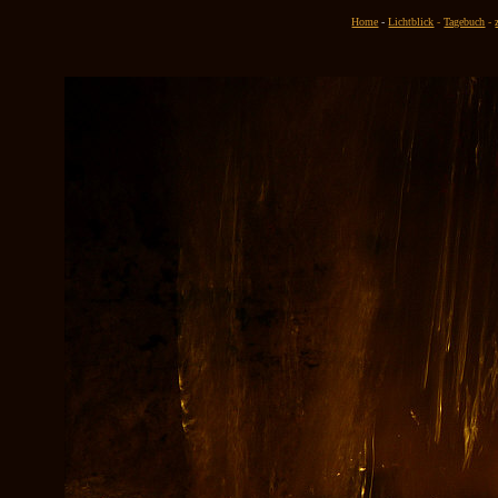
Home
-
Lichtblick
-
Tagebuch
-