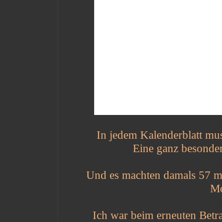
In jedem Kalenderblatt muss
Eine ganz besonder
Und es machten damals 57 mit 
Mo
Ich war beim erneuten Betra