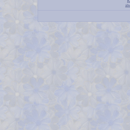
K
ält