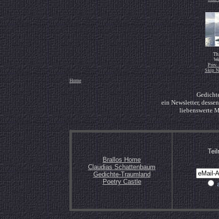
Th
We
Prev.
Skip N
Home
Gedichte
ein Newsletter, dess
liebenswerte M
Tei
Brallos Home
Claudias Schattenbaum
Gedichte-Traumland
Poetry Castle