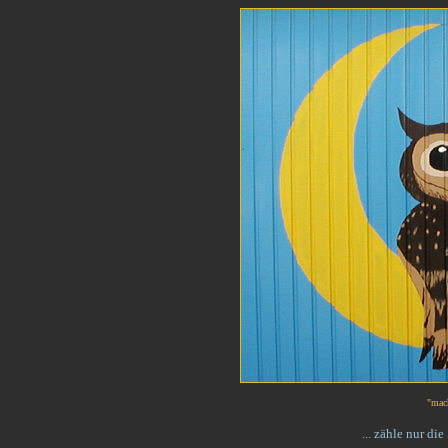
"mach
... zähle nur di