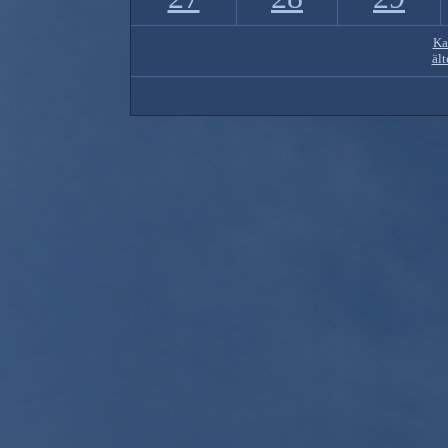
Ka
ält