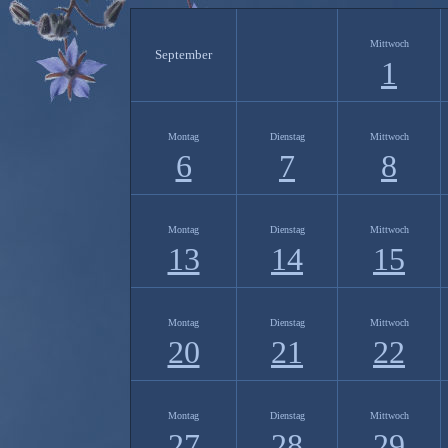
Mittwoch
September
1
Montag
Dienstag
Mittwoch
6
7
8
Montag
Dienstag
Mittwoch
13
14
15
Montag
Dienstag
Mittwoch
20
21
22
Montag
Dienstag
Mittwoch
27
28
29