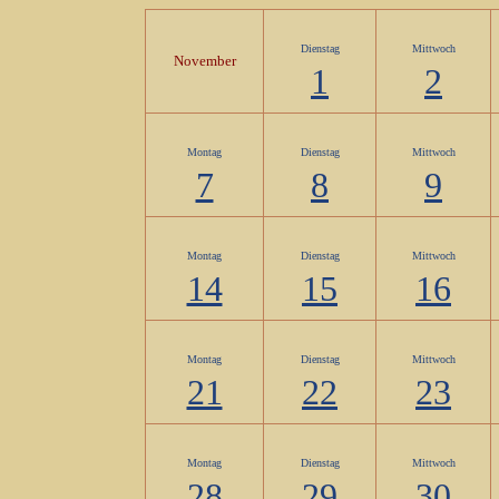
Dienstag
Mittwoch
November
1
2
Montag
Dienstag
Mittwoch
7
8
9
Montag
Dienstag
Mittwoch
14
15
16
Montag
Dienstag
Mittwoch
21
22
23
Montag
Dienstag
Mittwoch
28
29
30