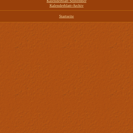
Kalenderblatt September
Kalenderblatt-Archiv
Startseite