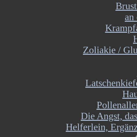
Brust
an
Krampfa
Zoliakie / Gl
Latschenkief
Hau
Pollenall
Die Angst, das
Helferlein, Ergän