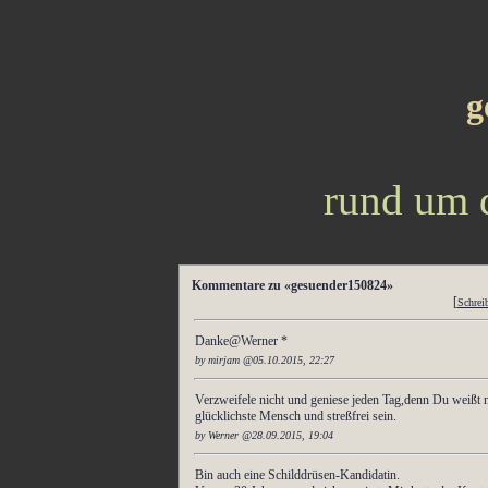
g
rund um d