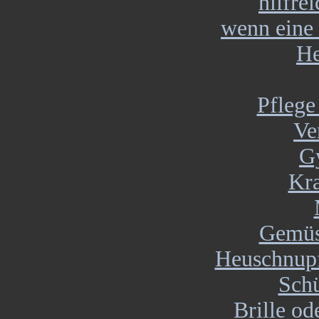
hilfre
wenn eine 
He
Pflege
Ve
G
Kr
Gemüse
Heuschnupf
Schü
Brille od