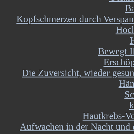
Ba
Kopfschmerzen durch Verspann
Hoch
H
Bewegt I
Erschö
Die Zuversicht, wieder gesun
Häm
Sc
k
Hautkrebs-Vo
Aufwachen in der Nacht und 