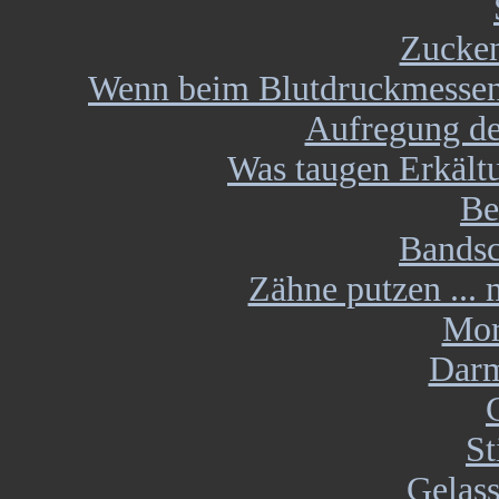
Zucken
Wenn beim Blutdruckmessen 
Aufregung de
Was taugen Erkält
Be
Bandsc
Zähne putzen ... 
Mor
Darm
St
Gelass