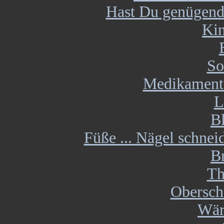
Hast Du genügend
Kin
So
Medikament
L
B
Füße ... Nägel schneid
B
Th
Obersch
Wär