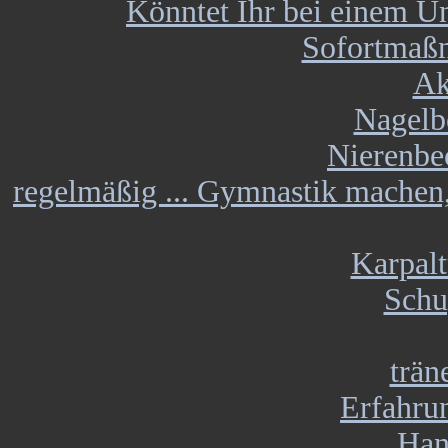
Könntet Ihr bei einem Un
Sofortmaßn
Ak
Nagelb
Nierenbe
regelmäßig ... Gymnastik machen,
Karpal
Schu
trän
Erfahru
Han