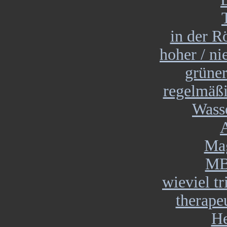
in der R
hoher / ni
grüner
regelmäßi
Wass
A
Mag
MB
wieviel tr
therape
He