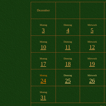
Dezember
Montag
Dienstag
Mittwoch
3
4
5
Montag
Dienstag
Mittwoch
10
11
12
Montag
Dienstag
Mittwoch
17
18
19
Montag
Dienstag
Mittwoch
24
25
26
Montag
31