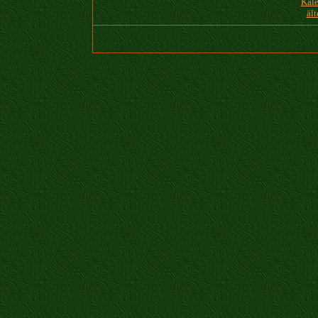
Kale
ält