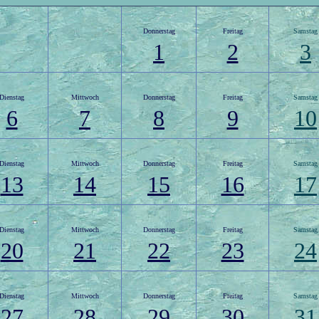
Donnerstag
Freitag
Samstag
1
2
3
Dienstag
Mittwoch
Donnerstag
Freitag
Samstag
6
7
8
9
10
Dienstag
Mittwoch
Donnerstag
Freitag
Samstag
13
14
15
16
17
Dienstag
Mittwoch
Donnerstag
Freitag
Samstag
20
21
22
23
24
Dienstag
Mittwoch
Donnerstag
Freitag
Samstag
27
28
29
30
31