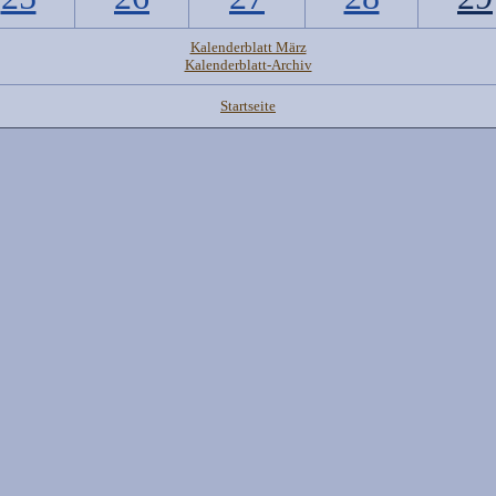
Kalenderblatt März
Kalenderblatt-Archiv
Startseite