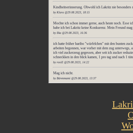
Lakri
O
Wo