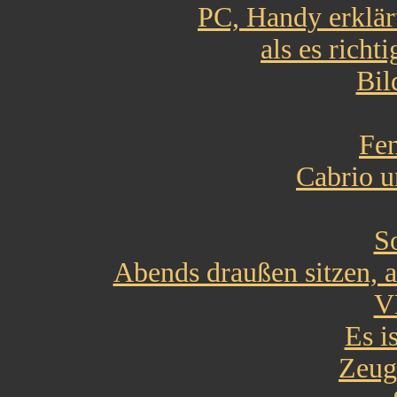
PC, Handy erklärt
als es richt
Bil
Fen
Cabrio u
S
Abends draußen sitzen, 
V
Es i
Zeugn