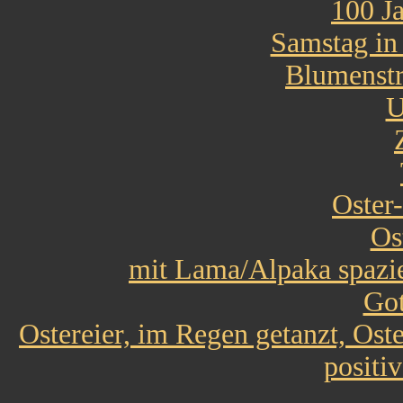
100 Ja
Samstag in
Blumenstr
U
Oster
Os
mit Lama/Alpaka spazi
Got
Ostereier, im Regen getanzt, Os
positi