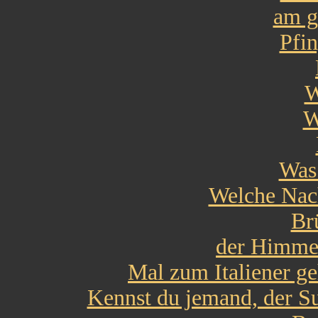
am g
Pfi
W
W
Was 
Welche Nach
Br
der Himmel
Mal zum Italiener ge
Kennst du jemand, der S