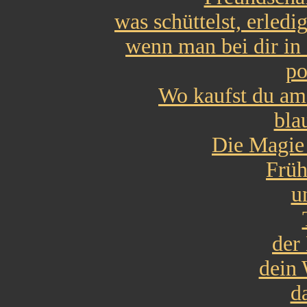
was schüttelst, erledig
wenn man bei dir in
po
Wo kaufst du am
bla
Die Magie
Früh
u
der
dein
d