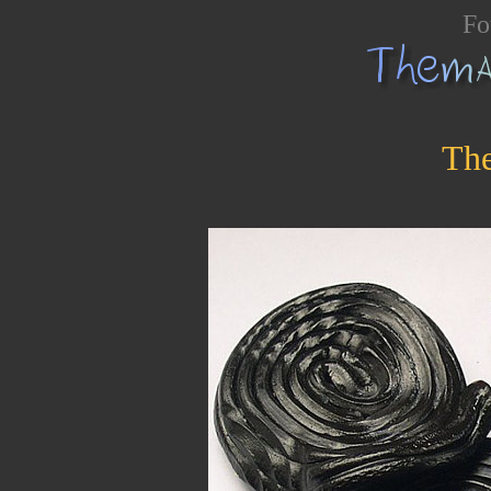
Fo
The