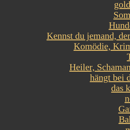
gol
Som
Hund
Kennst du jemand, de
Komödie, Krimi
Heiler, Schama
hängt bei d
das 
n
Ga
Ba
m