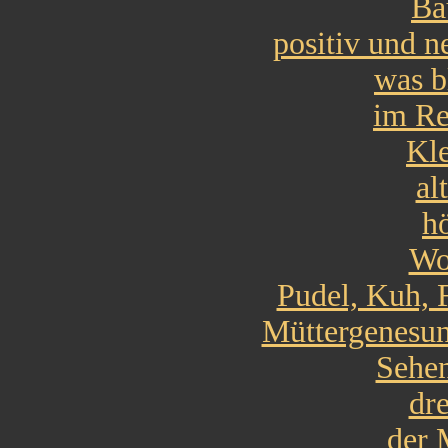
Ba
positiv und 
was b
im Re
Kle
al
hö
Wo
Pudel, Kuh, 
Müttergenesun
Sehen
dr
der 