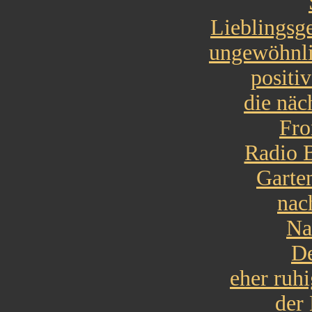
Lieblingsg
ungewöhnli
positi
die näc
Fro
Radio 
Garte
nac
Na
De
eher ruhi
der