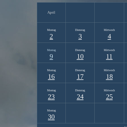
April
Montag
Dienstag
Mittwoch
2
3
4
Montag
Dienstag
Mittwoch
9
10
11
Montag
Dienstag
Mittwoch
16
17
18
Montag
Dienstag
Mittwoch
23
24
25
Montag
30