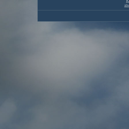
K
ält