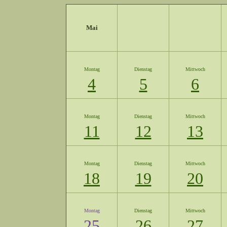
Mai
Montag
Dienstag
Mittwoch
4
5
6
Montag
Dienstag
Mittwoch
11
12
13
Montag
Dienstag
Mittwoch
18
19
20
Montag
Dienstag
Mittwoch
25
26
27