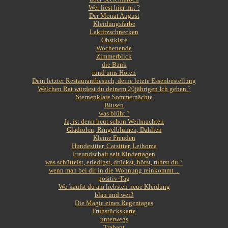
Wer liest hier mit ?
Der Monat August
Kleidungsfarbe
Lakritzschnecken
Obstkiste
Wochenende
Zimmerblick
die Bank
rund ums Hören
Dein letzter Restaurantbesuch, deine letzte Essenbestellung
Welchen Rat würdest du deinem 20jährigen Ich geben ?
Sternenklare Sommernächte
Blusen
was blüht ?
Ja, ist denn heut schon Weihnachten
Gladiolen, Ringelblumen, Dahlien
Kleine Freuden
Hundesitter, Catsitter, Leihoma
Freundschaft seit Kindertagen
was schüttelst, erledigst, drückst, hörst, rührst du ?
wenn man bei dir in die Wohnung reinkommt ...
positiv-Tag
Wo kaufst du am liebsten neue Kleidung
blau und weiß
Die Magie eines Regentages
Frühstückskarte
unterwegs
Trabant