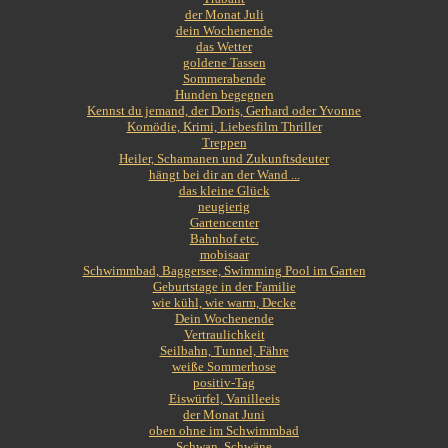
der Monat Juli
dein Wochenende
das Wetter
goldene Tassen
Sommerabende
Hunden begegnen
Kennst du jemand, der Doris, Gerhard oder Yvonne
Komödie, Krimi, Liebesfilm Thriller
Treppen
Heiler, Schamanen und Zukunftsdeuter
hängt bei dir an der Wand ...
das kleine Glück
neugierig
Gartencenter
Bahnhof etc.
mobisaar
Schwimmbad, Baggersee, Swimming Pool im Garten
Geburtstage in der Familie
wie kühl, wie warm, Decke
Dein Wochenende
Vertraulichkeit
Seilbahn, Tunnel, Fähre
weiße Sommerhose
positiv-Tag
Eiswürfel, Vanilleeis
der Monat Juni
oben ohne im Schwimmbad
Schwan, Schwäne