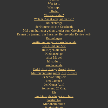
Was ist ...
Whatsapp
Flieder
Was siehst du ?
Welche Nacht vergisst du nie ?
Brückentage
der Himmel ist ein Geschenk
Mal zum Italiener gehen ... oder zum Griechen ?
Kennst du jemand, der Susanne, Benno oder Denise heißt
Baumfragen
positiv und negativ - Wochenende
was blüht zur Zeit
im Regen draußen
Kleinanzeige
altes Möbel
hörst du ...
Wochenende
Pudel, Kuh, Fliege, Amsel, Katze
Müttergenesungswerk, Kur, Kloster
Sehenswürdigkeit
drei Lampen
der Monat April
Sonne und 20 Grad
Eis
das letzte, das du geklebt hast
positiv-Tag
Mundharmonika
Pünktlichkeit