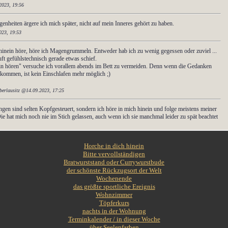
Horche in dich hinein
Bitte vervollständigen
Bratwurststand oder Currywurstbude
der schönste Rückzugsort der Welt
Wochenende
das größte sportliche Ereignis
Wohnzimmer
Töpferkurs
nachts in der Wohnung
Terminkalender / in dieser Woche
über Seelenfarben