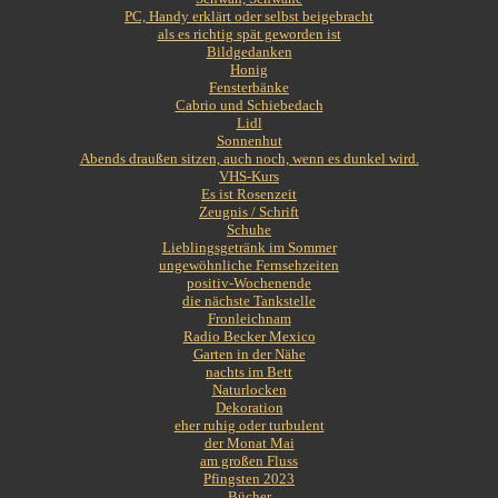
PC, Handy erklärt oder selbst beigebracht
als es richtig spät geworden ist
Bildgedanken
Honig
Fensterbänke
Cabrio und Schiebedach
Lidl
Sonnenhut
Abends draußen sitzen, auch noch, wenn es dunkel wird.
VHS-Kurs
Es ist Rosenzeit
Zeugnis / Schrift
Schuhe
Lieblingsgetränk im Sommer
ungewöhnliche Fernsehzeiten
positiv-Wochenende
die nächste Tankstelle
Fronleichnam
Radio Becker Mexico
Garten in der Nähe
nachts im Bett
Naturlocken
Dekoration
eher ruhig oder turbulent
der Monat Mai
am großen Fluss
Pfingsten 2023
Bücher