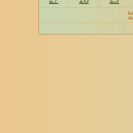
Kal
ält