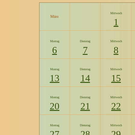
Mittwoch
März
1
Montag
Dienstag
Mittwoch
6
7
8
Montag
Dienstag
Mittwoch
13
14
15
Montag
Dienstag
Mittwoch
20
21
22
Montag
Dienstag
Mittwoch
27
28
29