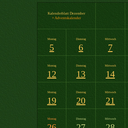
Kalenderblatt Dezember
+ Adventskalender
Montag
Dienstag
Mittwoch
5
6
7
Montag
Dienstag
Mittwoch
12
13
14
Montag
Dienstag
Mittwoch
19
20
21
Montag
Dienstag
Mittwoch
26
27
28