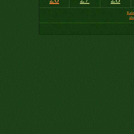
Kale
ält