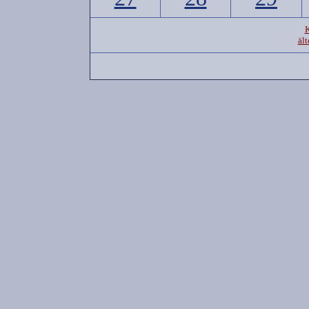
K
ält