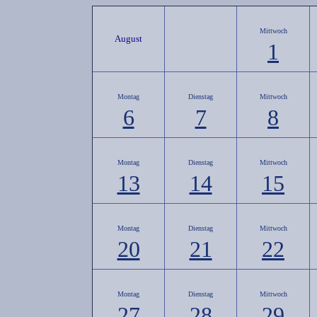
Mittwoch
August
1
Montag
Dienstag
Mittwoch
6
7
8
Montag
Dienstag
Mittwoch
13
14
15
Montag
Dienstag
Mittwoch
20
21
22
Montag
Dienstag
Mittwoch
27
28
29